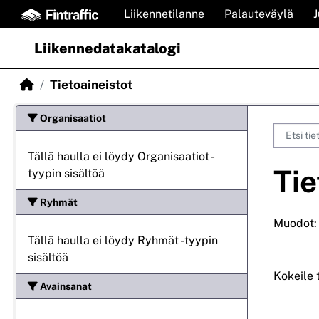
Skip to main content
Liikennetilanne
Palauteväylä
Liikennedatakatalogi
Tietoaineistot
Organisaatiot
Tällä haulla ei löydy Organisaatiot -
Tie
tyypin sisältöä
Ryhmät
Muodot:
Tällä haulla ei löydy Ryhmät -tyypin
sisältöä
Kokeile 
Avainsanat