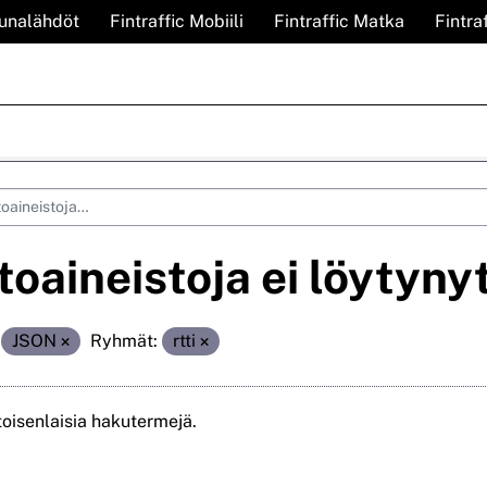
Junalähdöt
Fintraffic Mobiili
Fintraffic Matka
Fintra
toaineistoja ei löytyny
JSON
Ryhmät:
rtti
toisenlaisia hakutermejä.